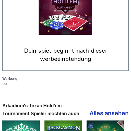
dein spiel beginnt nach dieser
werbeeinblendung
Werbung
Ad
Arkadium's Texas Hold'em:
Alles ansehen
Tournament-Spieler mochten auch: