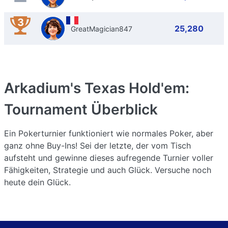
3
25,280
GreatMagician847
Arkadium's Texas Hold'em:
Tournament
Überblick
Ein Pokerturnier funktioniert wie normales Poker, aber
ganz ohne Buy-Ins! Sei der letzte, der vom Tisch
aufsteht und gewinne dieses aufregende Turnier voller
Fähigkeiten, Strategie und auch Glück. Versuche noch
heute dein Glück.