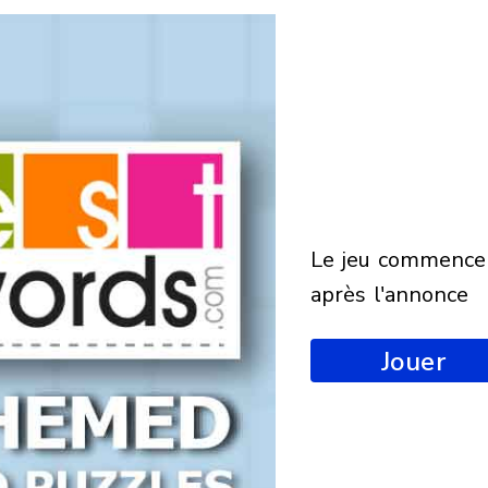
le jeu commencera
après l'annonce
Jouer