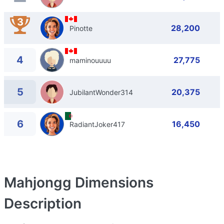
3
28,200
Pinotte
4
27,775
maminouuuu
5
20,375
JubilantWonder314
6
16,450
RadiantJoker417
Mahjongg Dimensions
Description