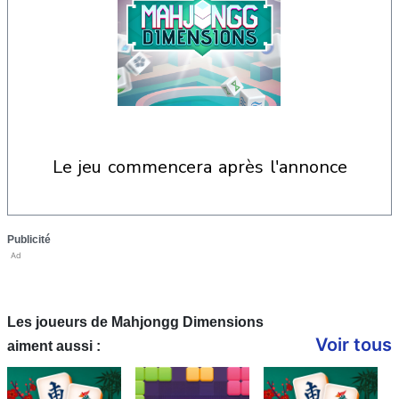
le jeu commencera après l'annonce
Publicité
Ad
Les joueurs de Mahjongg Dimensions
Voir tous
aiment aussi :