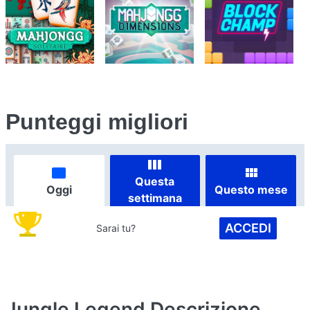
Punteggi migliori
Questa
Oggi
Questo mese
settimana
ACCEDI
Sarai tu?
Jungle Legend
Descrizione